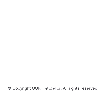
© Copyright GGRT 구글광고. All rights reserved.