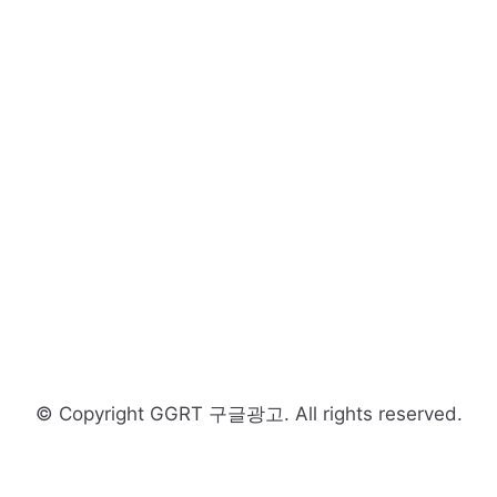
© Copyright GGRT 구글광고. All rights reserved.