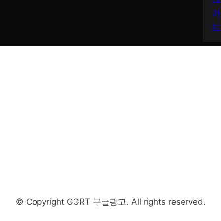
가
드
© Copyright GGRT 구글광고. All rights reserved.