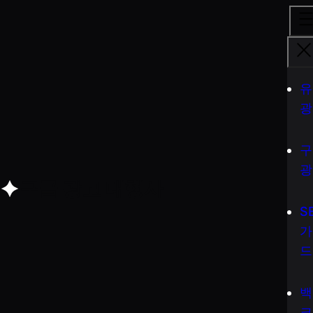
유
광
구
광
구글 광고 대행사
S
가
드
백
크