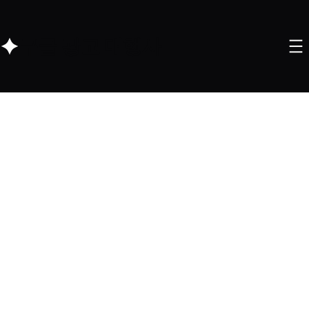
구글 광고 대행사