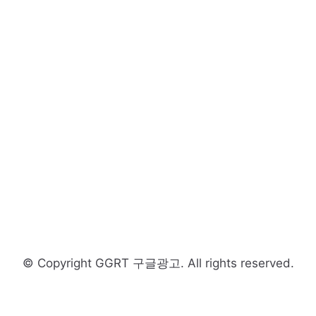
© Copyright GGRT 구글광고. All rights reserved.