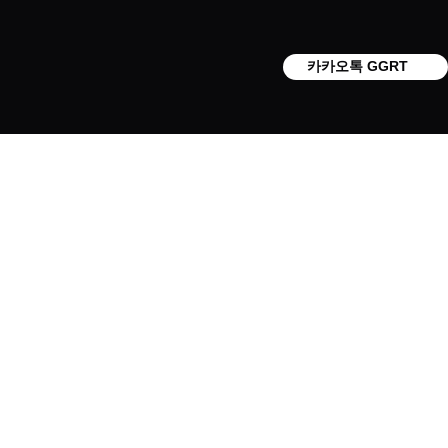
카카오톡 GGRT