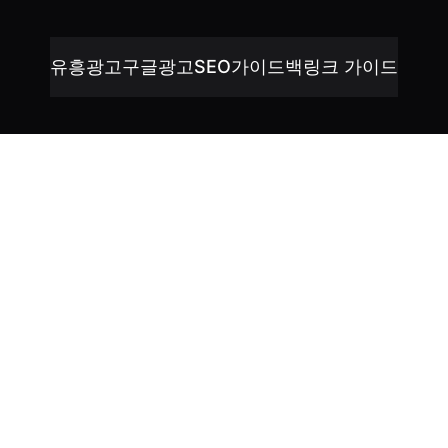
유흥광고
구글광고
SEO가이드
백링크 가이드