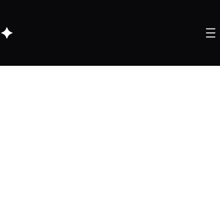
구글 광고 대행사