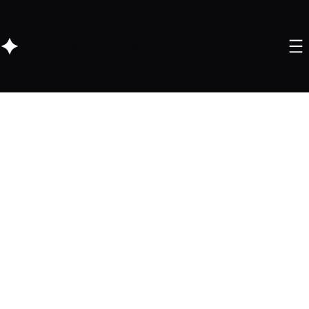
구글 광고 대행사