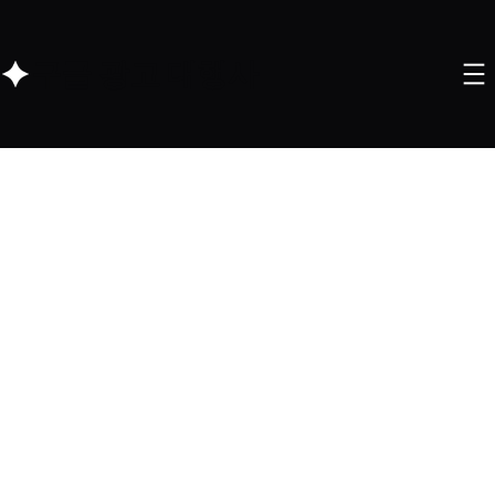
구글 광고 대행사