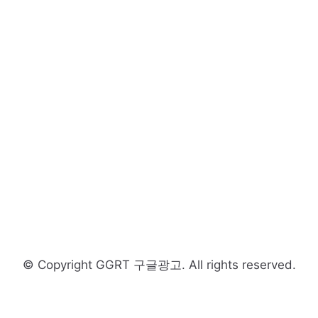
© Copyright GGRT 구글광고. All rights reserved.