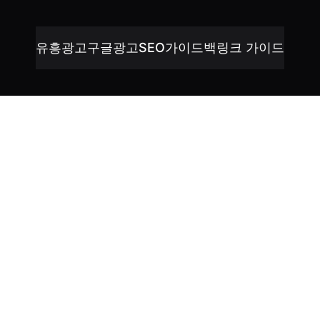
유흥광고
구글광고
SEO가이드
백링크 가이드