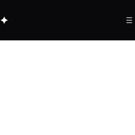
구글 광고 대행사