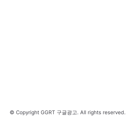
© Copyright GGRT 구글광고. All rights reserved.