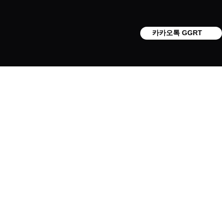
카카오톡 GGRT