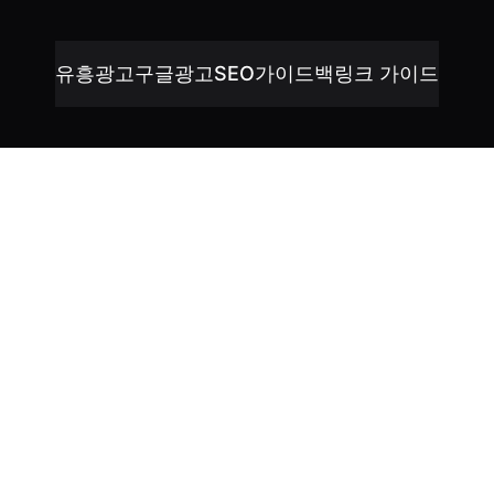
유흥광고
구글광고
SEO가이드
백링크 가이드