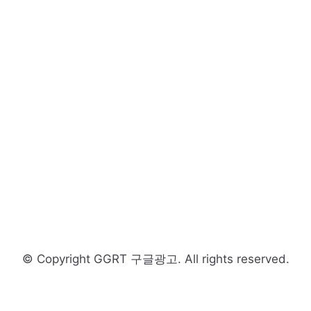
© Copyright GGRT 구글광고. All rights reserved.