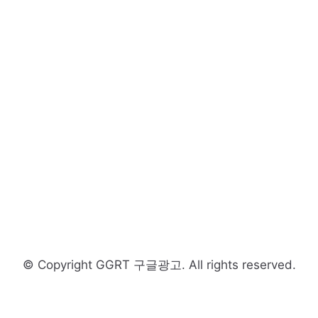
© Copyright GGRT 구글광고. All rights reserved.