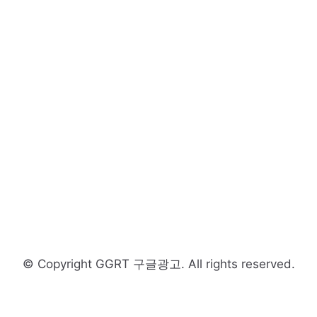
© Copyright GGRT 구글광고. All rights reserved.