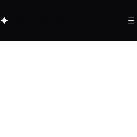
구글 광고 대행사