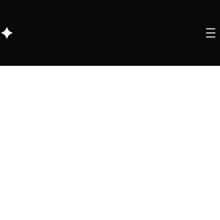
구글 광고 대행사