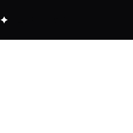
구글 광고 대행사