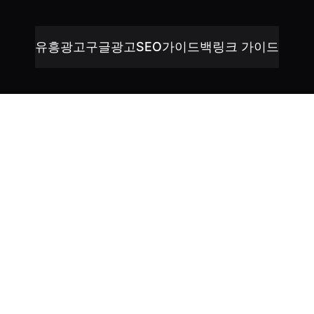
유흥광고
구글광고
SEO가이드
백링크 가이드