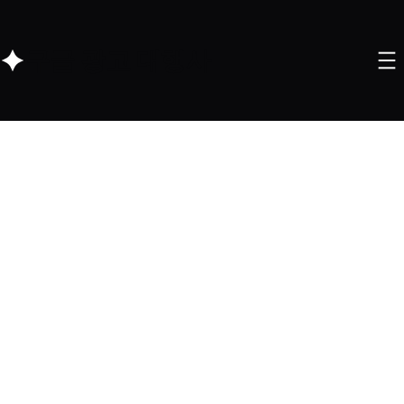
구글 광고 대행사