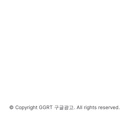
© Copyright GGRT 구글광고. All rights reserved.