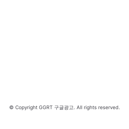
© Copyright GGRT 구글광고. All rights reserved.