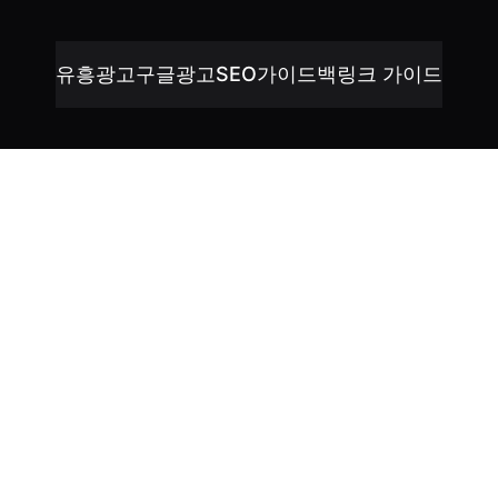
유흥광고
구글광고
SEO가이드
백링크 가이드