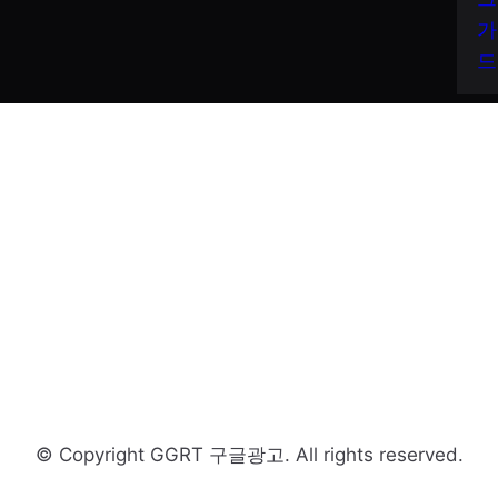
가
드
© Copyright GGRT 구글광고. All rights reserved.