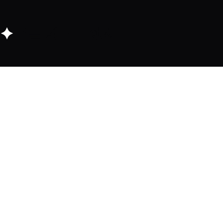
구글 광고 대행사