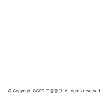
© Copyright GGRT 구글광고. All rights reserved.