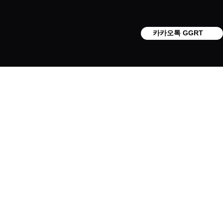
카카오톡 GGRT