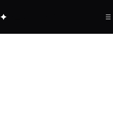
구글 광고 대행사