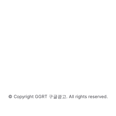
© Copyright GGRT 구글광고. All rights reserved.