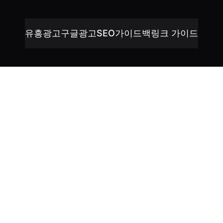
유흥광고
구글광고
SEO가이드
백링크 가이드