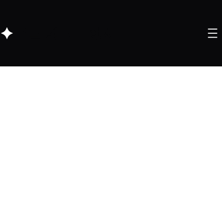
구글 광고 대행사