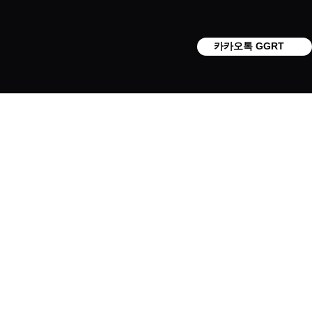
카카오톡 GGRT